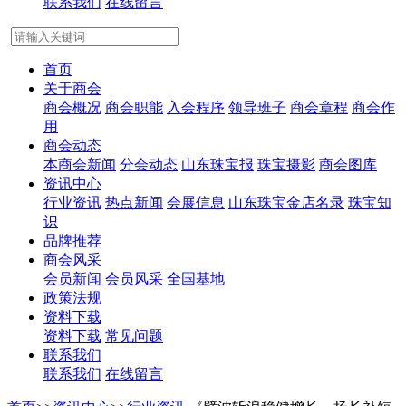
联系我们
在线留言
首页
关于商会
商会概况
商会职能
入会程序
领导班子
商会章程
商会作
用
商会动态
本商会新闻
分会动态
山东珠宝报
珠宝摄影
商会图库
资讯中心
行业资讯
热点新闻
会展信息
山东珠宝金店名录
珠宝知
识
品牌推荐
商会风采
会员新闻
会员风采
全国基地
政策法规
资料下载
资料下载
常见问题
联系我们
联系我们
在线留言