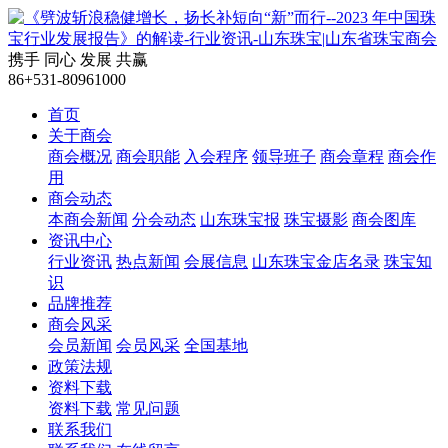
携手
同心
发展
共赢
86+531-80961000
首页
关于商会
商会概况
商会职能
入会程序
领导班子
商会章程
商会作
用
商会动态
本商会新闻
分会动态
山东珠宝报
珠宝摄影
商会图库
资讯中心
行业资讯
热点新闻
会展信息
山东珠宝金店名录
珠宝知
识
品牌推荐
商会风采
会员新闻
会员风采
全国基地
政策法规
资料下载
资料下载
常见问题
联系我们