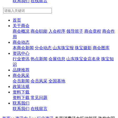
联系我们
在线留言
首页
关于商会
商会概况
商会职能
入会程序
领导班子
商会章程
商会作
用
商会动态
本商会新闻
分会动态
山东珠宝报
珠宝摄影
商会图库
资讯中心
行业资讯
热点新闻
会展信息
山东珠宝金店名录
珠宝知
识
品牌推荐
商会风采
会员新闻
会员风采
全国基地
政策法规
资料下载
资料下载
常见问题
联系我们
联系我们
在线留言