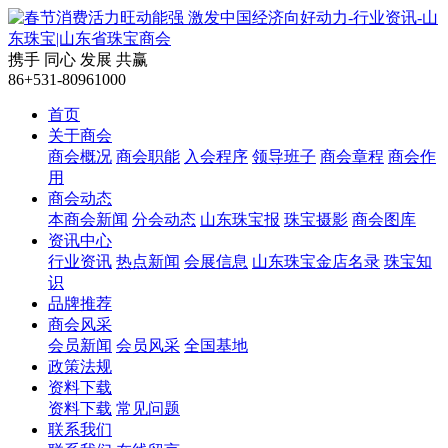
携手
同心
发展
共赢
86+531-80961000
首页
关于商会
商会概况
商会职能
入会程序
领导班子
商会章程
商会作
用
商会动态
本商会新闻
分会动态
山东珠宝报
珠宝摄影
商会图库
资讯中心
行业资讯
热点新闻
会展信息
山东珠宝金店名录
珠宝知
识
品牌推荐
商会风采
会员新闻
会员风采
全国基地
政策法规
资料下载
资料下载
常见问题
联系我们