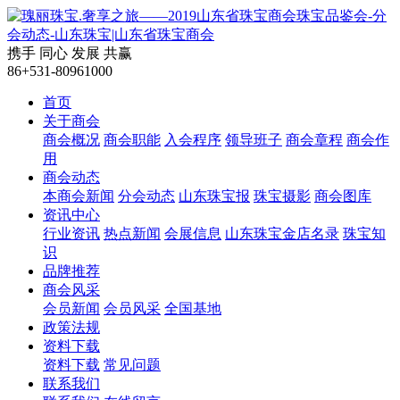
携手
同心
发展
共赢
86+531-80961000
首页
关于商会
商会概况
商会职能
入会程序
领导班子
商会章程
商会作
用
商会动态
本商会新闻
分会动态
山东珠宝报
珠宝摄影
商会图库
资讯中心
行业资讯
热点新闻
会展信息
山东珠宝金店名录
珠宝知
识
品牌推荐
商会风采
会员新闻
会员风采
全国基地
政策法规
资料下载
资料下载
常见问题
联系我们