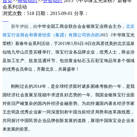
首页
>>
商会动态
>>
分会动态
2015《中华珠宝光荣榜》新春年
会系列活动
浏览次数：518
日期：2015-09-01
分享：
新年伊始，由
中华全国工商业联合会金银珠宝业商会
主办，
北京
珠宝行业商会和香港怡安（集团）有限公司协办的
2
015《中华珠宝光
荣榜》新春年会
系列活动，于
2015年1月6日-8日
在风景优美的北京温泉
仙地九华山庄贵宾楼举行。珠宝行业各品牌企业，优秀人士，商会涉
及加工生产、批发流通环节、包括黄金钻石玉石彩宝饰品等多个领域
的优秀会员单位，齐聚北京，共襄盛举！
刚刚过去的2014年，是全球经济面对诸多困难考验的一年，是我
国经济社会发展呈现稳中求进良好态势的一年。我国金银珠宝行业面
对依旧严峻复杂的国内外经济金融形势。为此特邀国内著名经济学家
王忠明及优秀企业家一同深度剖析中国当前经济局势和改革路线图，
共同探讨中国民营企业品牌创新发展的道路，展现中国珠宝业企业未
来发展的前景。