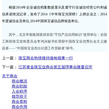
根据2014年企业诚信档案数据显示及遵守行业诚信经营公约和诚
信承诺情况记录，发布
了
2014《中华珠宝光荣榜》上榜企业之：2014
年度诚信会员单位,2014中国珠宝诚信品牌候选单位。
其中，北京帝都集团获得首批“守信产品信用标识”使用单位；全国
工商联珠宝首饰委员会李鸿冰秘书长荣获中国珠宝业优秀社会主义建
设者——“中国珠宝业杰出社团工作贡献者”称号。
上一篇：
珠宝商会热情接待缅甸领事一行
下一篇：
江苏黄金珠宝业商会第五届理事会隆重召开
关于商会
商会概况
商会职能
入会程序
领导班子
商会章程
商会作用