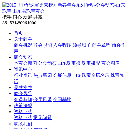
携手
同心
发展
共赢
86+531-80961000
首页
关于商会
商会概况
商会职能
入会程序
领导班子
商会章程
商会作
用
商会动态
本商会新闻
分会动态
山东珠宝报
珠宝摄影
商会图库
资讯中心
行业资讯
热点新闻
会展信息
山东珠宝金店名录
珠宝知
识
品牌推荐
商会风采
会员新闻
会员风采
全国基地
政策法规
资料下载
资料下载
常见问题
联系我们