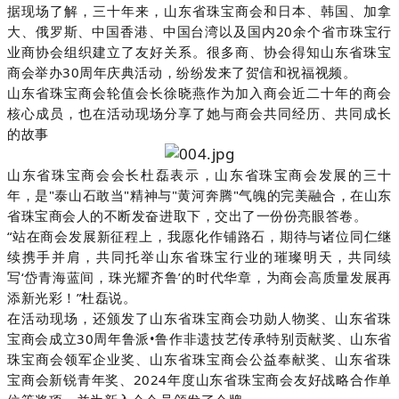
据现场了解，三十年来，山东省珠宝商会和日本、韩国、加拿
大、俄罗斯、中国香港、中国台湾以及国内20余个省市珠宝行
业商协会组织建立了友好关系。很多商、协会得知山东省珠宝
商会举办30周年庆典活动，纷纷发来了贺信和祝福视频。
山东省珠宝商会轮值会长徐晓燕作为加入商会近二十年的商会
核心成员，也在活动现场分享了她与商会共同经历、共同成长
的故事
山东省珠宝商会会长杜磊表示，山东省珠宝商会发展的三十
年，是"泰山石敢当"精神与"黄河奔腾"气魄的完美融合，在山东
省珠宝商会人的不断发奋进取下，交出了一份份亮眼答卷。
“站在商会发展新征程上，我愿化作铺路石，期待与诸位同仁继
续携手并肩，共同托举山东省珠宝行业的璀璨明天，共同续
写‘岱青海蓝间，珠光耀齐鲁’的时代华章，为商会高质量发展再
添新光彩！”杜磊说。
在活动现场，还颁发了山东省珠宝商会功勋人物奖、山东省珠
宝商会成立30周年鲁派•鲁作非遗技艺传承特别贡献奖、山东省
珠宝商会领军企业奖、山东省珠宝商会公益奉献奖、山东省珠
宝商会新锐青年奖、2024年度山东省珠宝商会友好战略合作单