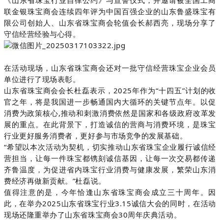
《山东省珠宝行业自律公约》与宣誓仪式，并邀请被全国工商
联金银珠宝商会连续四年评为中国百强企业的山东鲁盛珠宝有
限公司创始人、山东省珠宝商会轮值会长郝西亮，现场分享了
守信经营经验与心得。
在活动现场，山东省珠宝商会还对一批守信经营珠宝企业会员
单位进行了现场表彰。
山东省珠宝商会会长杜磊表示，2025年作为“十四五”计划的收
官之年，将是我国进一步畅通国内大循环的关键节点年。以促
消费为政策核心,推动和刺激消费依然是国家和各级政府改革发
展的重点。在此背景下，打造诚信的营商与消费环境，是珠宝
行业更好服务消费者，更好参与市场竞争的发展基础。
“希望以本次活动为契机，切实推动山东省珠宝企业履行诚信经
营担当，让每一件珠宝都镌刻诚信基因，让每一次交易都传递
齐鲁温度，为促进省内珠宝行业消费与健康发展，繁荣山东消
费经济再做新贡献。”杜磊说。
值得注意的是，今年恰逢山东省珠宝商会成立三十周年。因
此，在举办2025山东省珠宝行业3.15诚信大会的同时，在活动
现场还隆重举办了山东省珠宝商会30周年庆典活动。