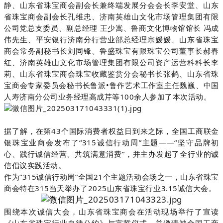
静、山东省珠宝商会副会长兼终端发展分会会长李安堂、山东
省珠宝商会副会长孔维忠、济南英雄山文化市场管理集团有限
公司党总支委员、副总经理 王少嵩、
鲁商文化博物馆馆长
冯成
伟先生、
平安银行济南分行营业部总经理宗媛媛、
山东省珠宝
商会常务副秘书长刘同锋、鲁盛珠宝有限珠宝公司董事长郝春
红、济南英雄山文化市场管理集团有限公司资产运营科科长李
莉、山东省珠宝商会珠宝收藏鉴赏分会秘书长张鹤、山东省珠
宝商会专家委员会秘书长鲁派•鲁作艺术工作室主任魏巍、中国
人寿济
南分公司业务经理高成芹
等
100余人参加了本次活动。
据了解，在第43个国际消费者权益日到来之际，全国工商联金
银珠宝业商会发布了“315诚信行动周”主题——“坚守品牌初
心、践行诚信经营、共筑满意消费”，并主办发起了全行业的诚
信倡议实践活动。
作为“315诚信行动周”全国21个主题活动会场之一，山东省珠宝
商会特在315当天举办了2025山东省珠宝行业3.15诚信大会。
围绕本次诚信大会，山东省珠宝商会在活动现场举行了宣读