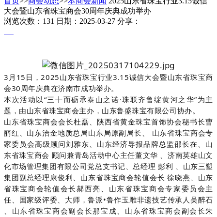
首页
>>
商会动态
>>
本商会新闻
2025山东省珠宝行业3.15诚信
大会暨山东省珠宝商会30周年庆典成功举办
浏览次数：131
日期：2025-03-27
分享：
3月15日，2025山东省珠宝行业3.15诚信大会暨山东省珠宝商
会30周年庆典在济南市成功举办。
本次活动以“三十而砺承泰山之诺·珠联齐鲁绽黄河之华”为主
题，由山东省珠宝商会主办，山东鲁盛珠宝有限公司协办。
山东省珠宝商会会长杜磊、陕西省黄金珠宝首饰协会秘书长曹
丽红、山东治金地质总局山东局原副局长、 山东省珠宝商会专
家委员会高级顾问刘雅东、山东经济导报品牌总监邵长在、山
东省珠宝商会 顾问兼青岛活动中心主任董文华 、济南英雄山文
化市场管理集团有限公司党总支书记、总经理 彭利 、
山东三塑
集团副总经理康俊利、山东省珠宝商会轮值会长
徐晓燕、山东
省珠宝商会轮值会长郝西亮、
山东省珠宝商会专家委员会主
任、国家级评委、大师，鲁派
•鲁作玉雕非遗技艺传承人吴醉石
、山东省珠宝商会副会长那宝成、山东省珠宝商会副会长朱