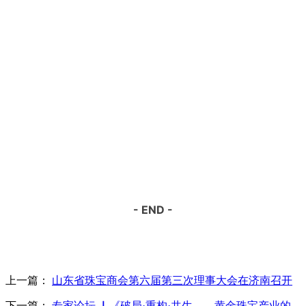
- END -
上一篇：
山东省珠宝商会第六届第三次理事大会在济南召开
下一篇：
专家论坛 ▏《破局·重构·共生——黄金珠宝产业的