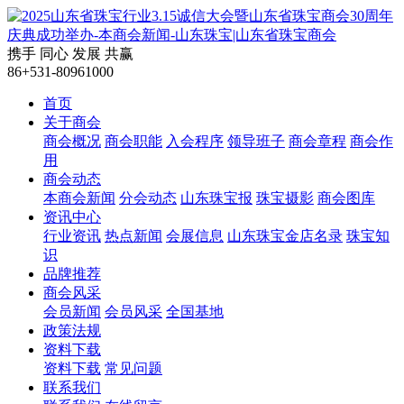
携手
同心
发展
共赢
86+531-80961000
首页
关于商会
商会概况
商会职能
入会程序
领导班子
商会章程
商会作
用
商会动态
本商会新闻
分会动态
山东珠宝报
珠宝摄影
商会图库
资讯中心
行业资讯
热点新闻
会展信息
山东珠宝金店名录
珠宝知
识
品牌推荐
商会风采
会员新闻
会员风采
全国基地
政策法规
资料下载
资料下载
常见问题
联系我们